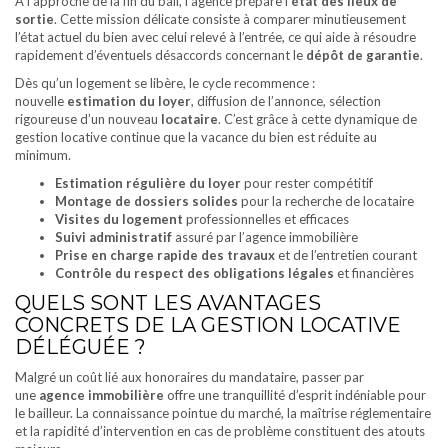
À l’approche de la fin du bail, l’agence prépare l’
état des lieux de
sortie
. Cette mission délicate consiste à comparer minutieusement
l’état actuel du bien avec celui relevé à l’entrée, ce qui aide à résoudre
rapidement d’éventuels désaccords concernant le
dépôt de garantie
.
Dès qu’un logement se libère, le cycle recommence :
nouvelle
estimation du loyer
, diffusion de l’annonce, sélection
rigoureuse d’un nouveau
locataire
. C’est grâce à cette dynamique de
gestion locative continue que la vacance du bien est réduite au
minimum.
Estimation régulière du loyer
pour rester compétitif
Montage de dossiers solides
pour la recherche de locataire
Visites du logement
professionnelles et efficaces
Suivi administratif
assuré par l’agence immobilière
Prise en charge rapide des travaux
et de l’entretien courant
Contrôle du respect des obligations légales
et financières
QUELS SONT LES AVANTAGES
CONCRETS DE LA GESTION LOCATIVE
DÉLÉGUÉE ?
Malgré un coût lié aux honoraires du mandataire, passer par
une
agence immobilière
offre une tranquillité d’esprit indéniable pour
le bailleur. La connaissance pointue du marché, la maîtrise réglementaire
et la rapidité d’intervention en cas de problème constituent des atouts