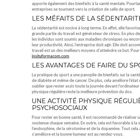
apporte également des bienfaits à la santé mentale. Pourtan
entreprises se tournent vers la création de salle de sport.
LES MÉFAITS DE LA SÉDENTARIT
La sédentarité est nocive à long terme. En effet, elle favo
grande partie du travail est générateur de stress. En plus de 
les individus sont soumis aux maladies chroniques ou encor
leur productivité. Ainsi, l’entreprise doit agir. Elle doit ac
travail est un des meilleurs moyens d’atteindre ce but. Pour
insituformacom.com
.
LES AVANTAGES DE FAIRE DU S
La pratique du sport a une panoplie de bienfaits sur la santé.
de diabète et même de cancer. De plus, cela améliore l’état de
oublier que rester assis toute la journée devant l’ordinateur
physique régulière reste la meilleure prévention du dos.
UNE ACTIVITÉ PHYSIQUE RÉGULI
PSYCHOSOCIAUX
Pour rester en bonne santé, il est recommandé de réaliser 
soutenue chaque semaine. En outre, cela est favorable à la 
l’endorphine, de la sérotonine et de la dopamine. Tout cela 
s’améliore et la bonne humeur est au rendez-vous.