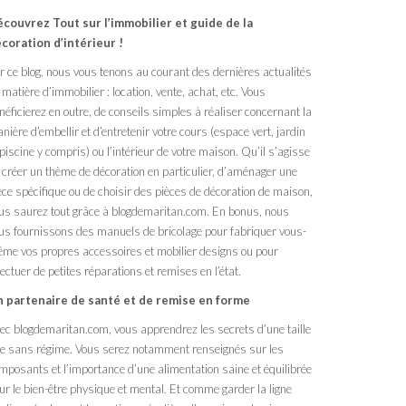
couvrez Tout sur l’immobilier et guide de la
coration d’intérieur !
r ce blog, nous vous tenons au courant des dernières actualités
 matière d’immobilier : location, vente, achat, etc. Vous
néficierez en outre, de conseils simples à réaliser concernant la
nière d’embellir et d’entretenir votre cours (espace vert, jardin
 piscine y compris) ou l’intérieur de votre maison. Qu’il s’agisse
 créer un thème de décoration en particulier, d’aménager une
èce spécifique ou de choisir des pièces de décoration de maison,
us saurez tout grâce à blogdemaritan.com. En bonus, nous
us fournissons des manuels de bricolage pour fabriquer vous-
me vos propres accessoires et mobilier designs ou pour
fectuer de petites réparations et remises en l’état.
 partenaire de santé et de remise en forme
ec blogdemaritan.com, vous apprendrez les secrets d’une taille
ne sans régime. Vous serez notamment renseignés sur les
mposants et l’importance d’une alimentation saine et équilibrée
ur le bien-être physique et mental. Et comme garder la ligne