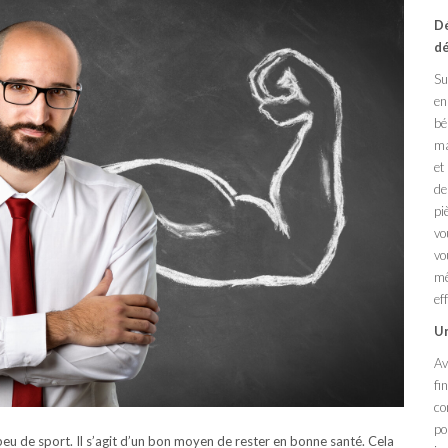
Dé
dé
Su
en
bé
ma
et
de
pi
vo
vo
mê
ef
Un
Av
fi
co
po
 peu de sport. Il s’agit d’un bon moyen de rester en bonne santé. Cela