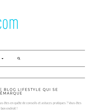
É
E BLOG LIFESTYLE QUI SE
ÉMARQUE
us êtes en quête de conseils et astuces pratiques ? Vous êtes
 bon endroit !