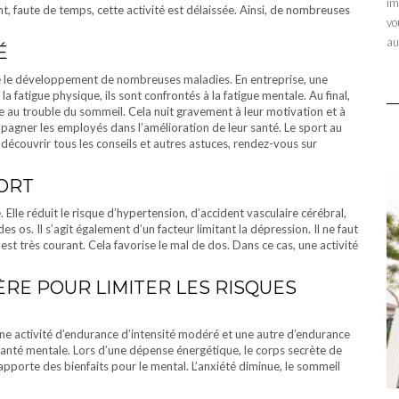
im
t, faute de temps, cette activité est délaissée. Ainsi, de nombreuses
vo
au
É
rise le développement de nombreuses maladies. En entreprise, une
la fatigue physique, ils sont confrontés à la fatigue mentale. Au final,
e au trouble du sommeil. Cela nuit gravement à leur motivation et à
compagner les employés dans l’amélioration de leur santé. Le sport au
 découvrir tous les conseils et autres astuces, rendez-vous sur
PORT
 Elle réduit le risque d’hypertension, d’accident vasculaire cérébral,
s os. Il s’agit également d’un facteur limitant la dépression. Il ne faut
 est très courant. Cela favorise le mal de dos. Dans ce cas, une activité
ÈRE POUR LIMITER LES RISQUES
une activité d’endurance d’intensité modéré et une autre d’endurance
santé mentale. Lors d’une dépense énergétique, le corps secrète de
apporte des bienfaits pour le mental. L’anxiété diminue, le sommeil